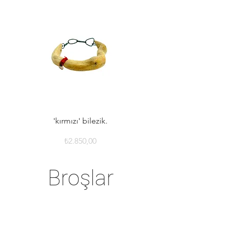
'kırmızı' bilezik.
Fiyat
₺2.850,00
Broşlar