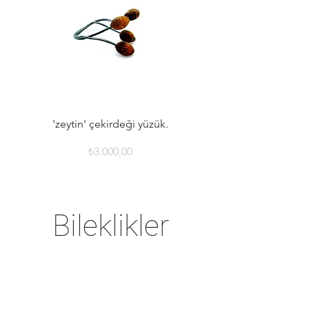
'zeytin' çekirdeği yüzük.
Fiyat
₺3.000,00
Bileklikler