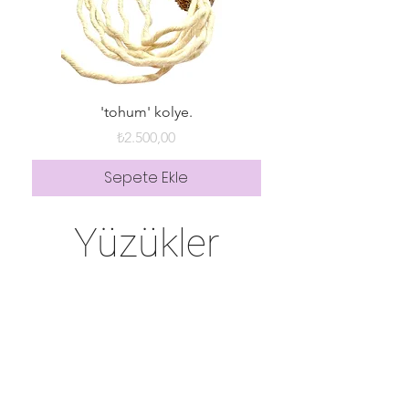
'tohum' kolye.
Fiyat
₺2.500,00
Sepete Ekle
Yüzükler