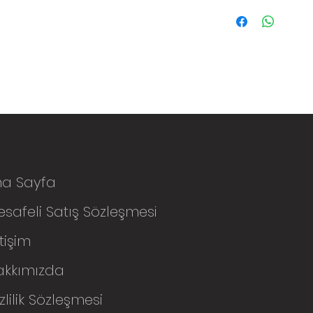
na Sayfa
safeli Satış Sözleşmesi
etişim
akkımızda
zlilik Sözleşmesi