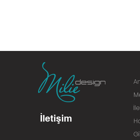
A
Me
© 2016
İl
İletişim
H
Gi