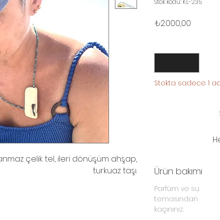
Stok kodu: KL-235
Fiyat
₺2.000,00
Adet
*
Stokta sadece 1 ad
H
nmaz çelik tel, ileri dönüşüm ahşap,
turkuaz taşı.
Ürün bakımı
Parfüm ve su
temasından
kaçınınız.