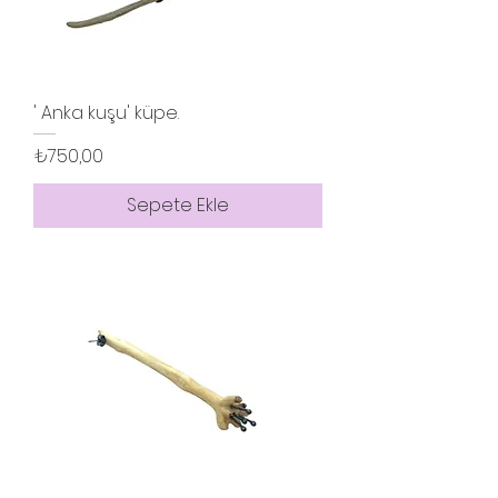
' Anka kuşu' küpe.
Fiyat
₺750,00
Sepete Ekle