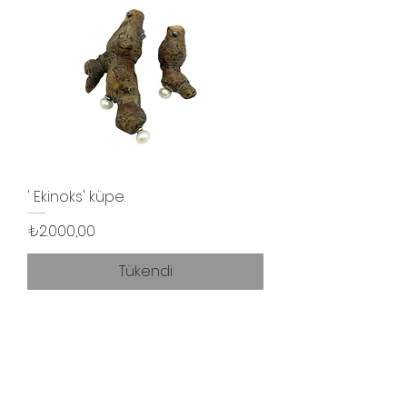
' Ekinoks' küpe.
Fiyat
₺2.000,00
Tükendi