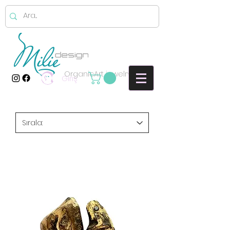
OrganicArt jewelry
Giriş