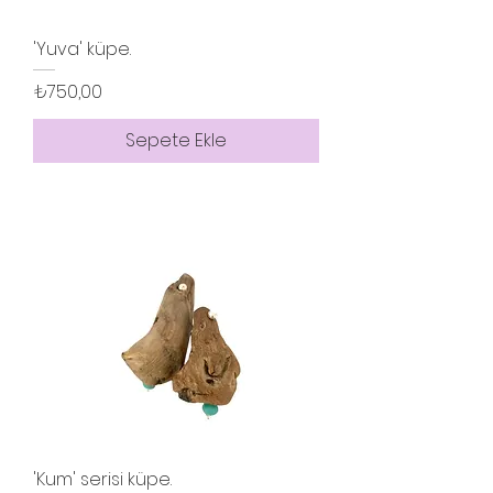
'Yuva' küpe.
Fiyat
₺750,00
Sepete Ekle
'Kum' serisi küpe.