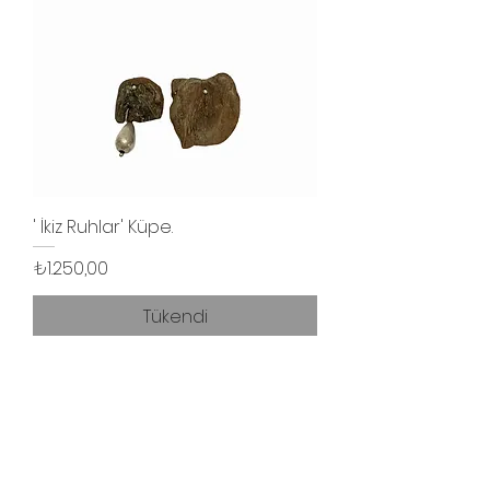
' İkiz Ruhlar' Küpe.
Fiyat
₺1.250,00
Tükendi