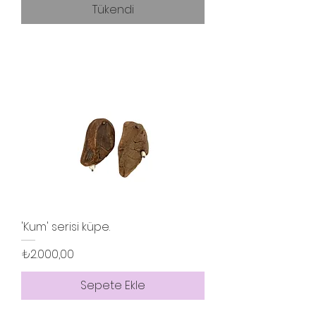
Tükendi
'Kum' serisi küpe.
Fiyat
₺2.000,00
Sepete Ekle