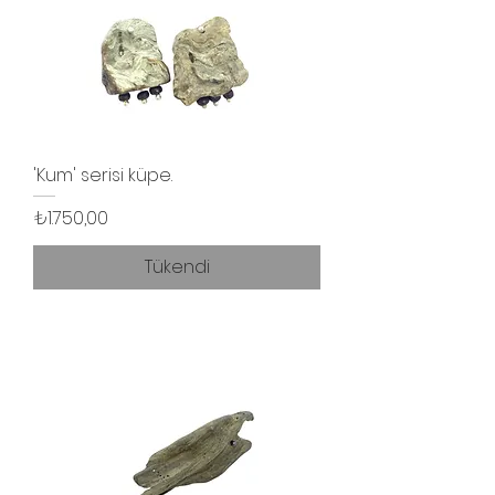
'Kum' serisi küpe.
Fiyat
₺1.750,00
Tükendi