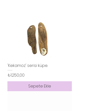
'Kekamoz' serisi küpe.
Fiyat
₺1.250,00
Sepete Ekle