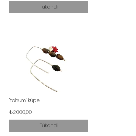
Tükendi
'tohum' küpe.
Fiyat
₺2.000,00
Tükendi