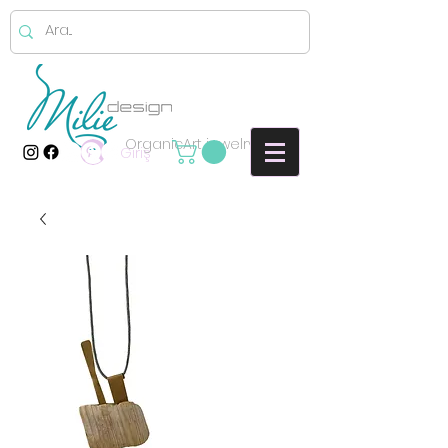
OrganicArt jewelry
Giriş