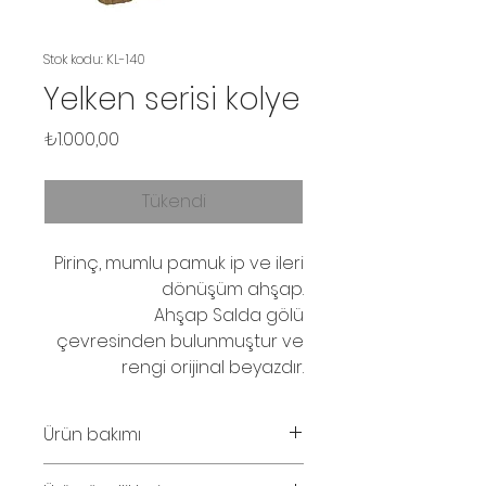
Stok kodu: KL-140
Yelken serisi kolye
Fiyat
₺1.000,00
Tükendi
Pirinç, mumlu pamuk ip ve ileri
dönüşüm ahşap.
Ahşap Salda gölü
çevresinden bulunmuştur ve
rengi orijinal beyazdır.
Ürün bakımı
Parfüm ve su temasından