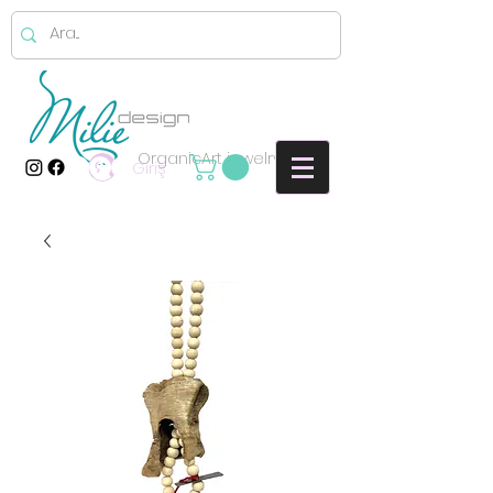
OrganicArt jewelry
Giriş