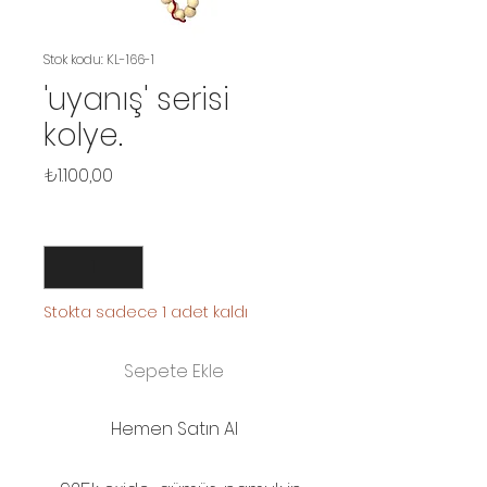
Stok kodu: KL-166-1
'uyanış' serisi
kolye.
Fiyat
₺1.100,00
Adet
*
Stokta sadece 1 adet kaldı
Sepete Ekle
Hemen Satın Al