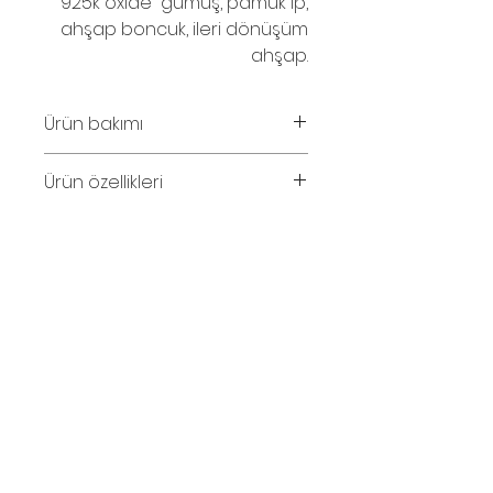
925k oxide gümüş, pamuk ip,
ahşap boncuk, ileri dönüşüm
ahşap.
Ürün bakımı
Parfüm ve su temasından
Ürün özellikleri
kaçınınız.
Kolye uzunluğu 92cm.
© 2016
İletişim