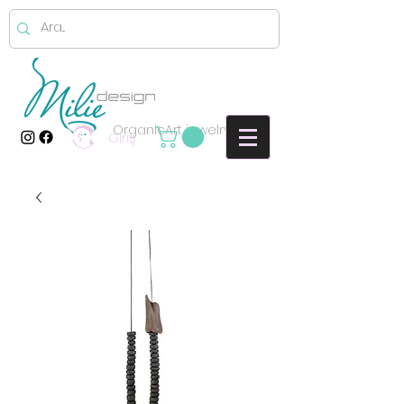
OrganicArt jewelry
Giriş