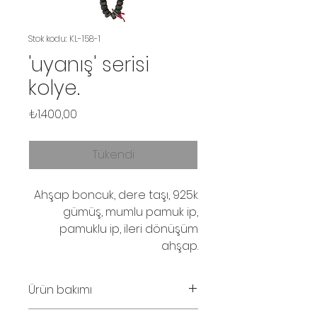
Stok kodu: KL-158-1
'uyanış' serisi
kolye.
Fiyat
₺1.400,00
Tükendi
Ahşap boncuk, dere taşı, 925k
gümüş, mumlu pamuk ip,
pamuklu ip, ileri dönüşüm
ahşap.
Ürün bakımı
Parfüm ve su temasından