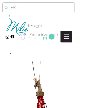
OrganicArt jewelry
Giriş