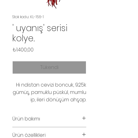
Stok kodu: KL-156-1
' uyanış' serisi
kolye.
Fiyat
₺1.400,00
Tükendi
Hi ndistan cevizi boncuk, 925k
gümüş, pamuklu püskül, mumlu
ip, ileri dönüşüm ahşap.
Ürün bakımı
Parfüm ve su temasından
Ürün özellikleri
kaçınınız.