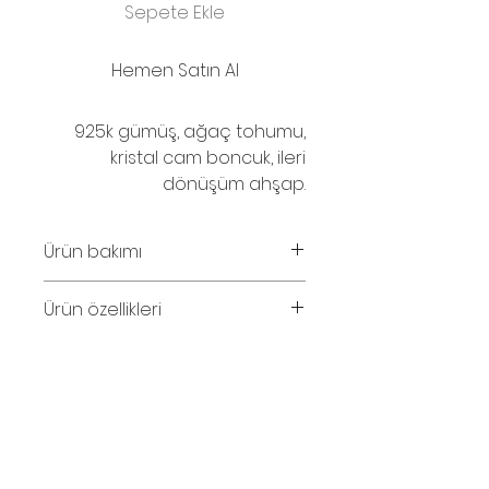
Sepete Ekle
Hemen Satın Al
925k gümüş, ağaç tohumu,
kristal cam boncuk, ileri
dönüşüm ahşap.
Ürün bakımı
Parfüm ve su temasından
Ürün özellikleri
kaçınınız.
Kolye uzunluğu 48cm.
© 2016