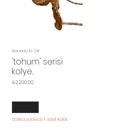
Stok kodu: KL-241
'tohum' serisi
kolye.
Fiyat
₺2.200,00
Adet
*
Stokta sadece 1 adet kaldı