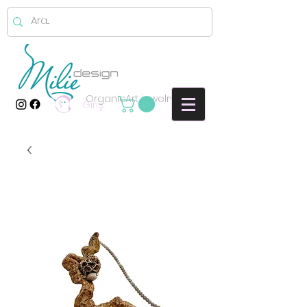
OrganicArt jewelry
Giriş