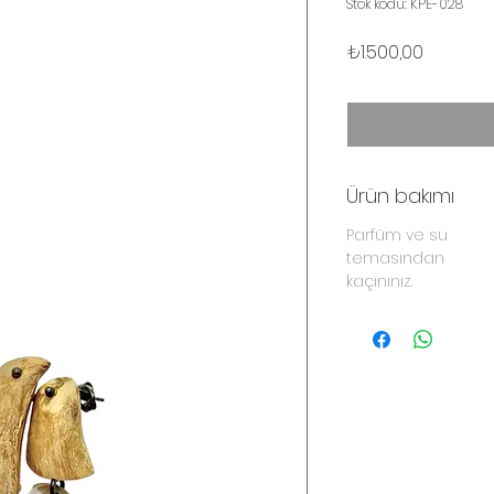
Stok kodu: KPE-028
Fiyat
₺1.500,00
Ürün bakımı
Parfüm ve su
temasından
kaçınınız.