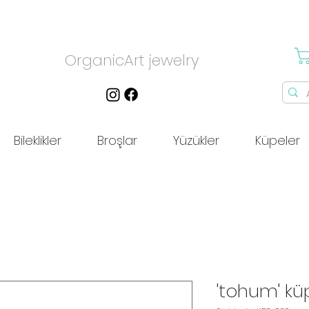
OrganicArt jewelry
Bileklikler
Broşlar
Yüzükler
Küpeler
'tohum' kü