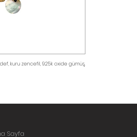
def, kuru zencefil, 925k oxide gümüş.
na Sayfa