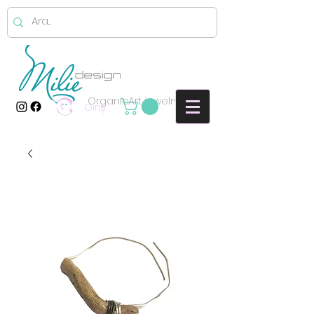
OrganicArt jewelry
Giriş