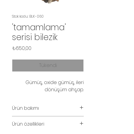
Stok kodu: BLK-060
'tamamlama'
serisi bilezik
Fiyat
₺650,00
Tükendi
Gümüş, oxide gümüş, ileri
dönüşüm ahşap.
Ürün bakımı
Parfüm ve su temasından
Ürün özellikleri
kaçınınız. Ahşabın solması
halinde zeytinyağ ile silinebilir.