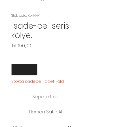
Stok kodu: KL-144-1
''sade-ce'' serisi
kolye.
Fiyat
₺1.950,00
Adet
*
Stokta sadece 1 adet kaldı
Sepete Ekle
Hemen Satın Al