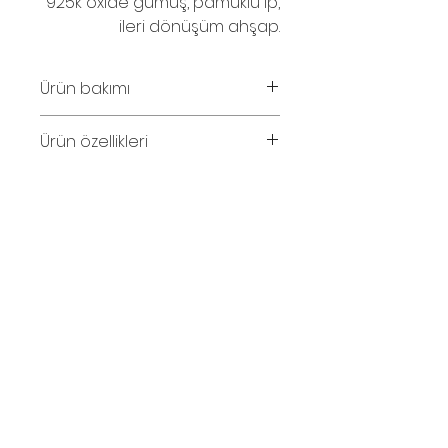
925k oxide gümüş, pamuklu ip,
ileri dönüşüm ahşap.
Ürün bakımı
Parfüm ve su temasından
Ürün özellikleri
kaçınınız.
Kolye uzunluğu 95cm.
© 2016
İletişim