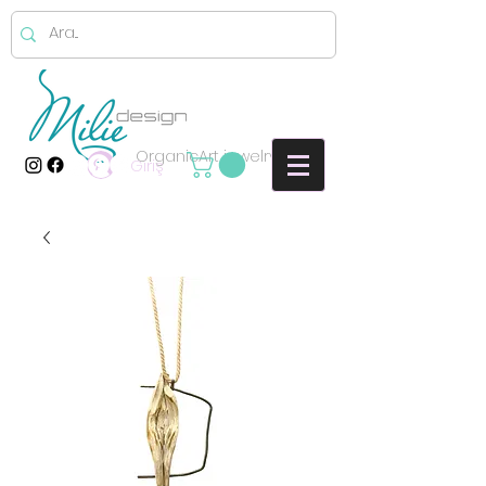
OrganicArt jewelry
Giriş