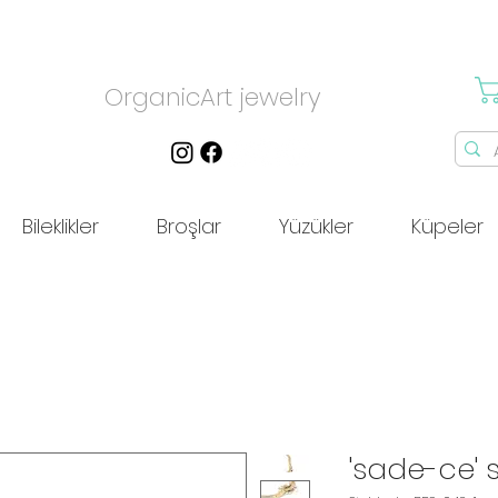
OrganicArt jewelry
Bileklikler
Broşlar
Yüzükler
Küpeler
'sade-ce' s