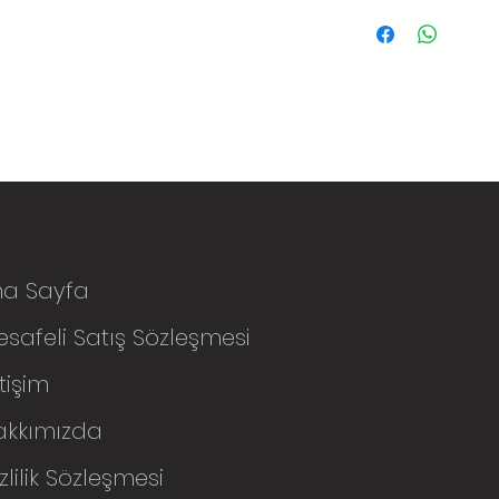
na Sayfa
safeli Satış Sözleşmesi
etişim
akkımızda
zlilik Sözleşmesi