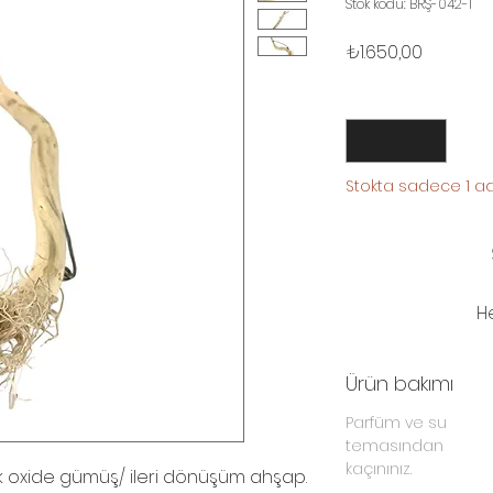
Stok kodu: BRŞ-042-1
Fiyat
₺1.650,00
Adet
*
Stokta sadece 1 ad
H
Ürün bakımı
Parfüm ve su
temasından
kaçınınız.
 oxide gümüş/ ileri dönüşüm ahşap.