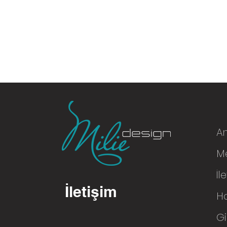
A
Me
© 2016
İl
İletişim
H
Gi