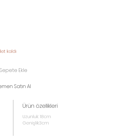
et kaldı
Sepete Ekle
emen Satın Al
Ürün özellikleri
Uzunluk: 18cm
Genişlik:3cm