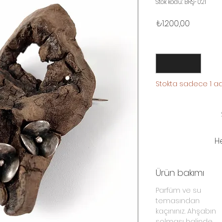
Stok kodu: BRŞ-021
Fiyat
₺1.200,00
Adet
*
Stokta sadece 1 ad
H
Ürün bakımı
Parfüm ve su
temasından
kaçınınız. Ahşabın
solması halinde