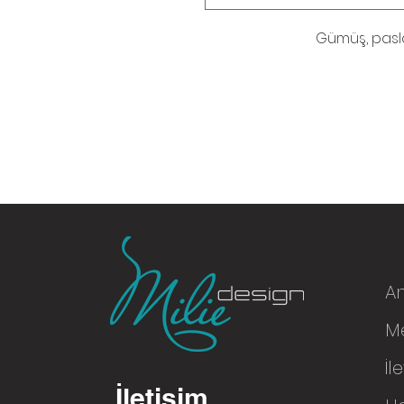
Gümüş, pasl
A
Me
© 2016
İl
İletişim