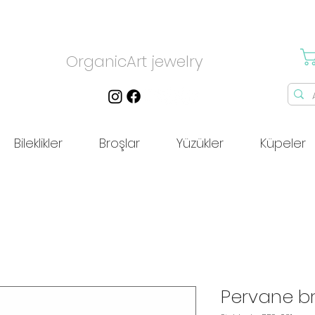
OrganicArt jewelry
Bileklikler
Broşlar
Yüzükler
Küpeler
Pervane b