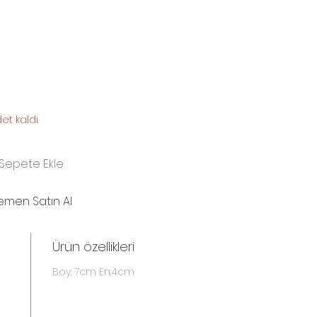
et kaldı
Sepete Ekle
emen Satın Al
Ürün özellikleri
Boy: 7cm En:4cm