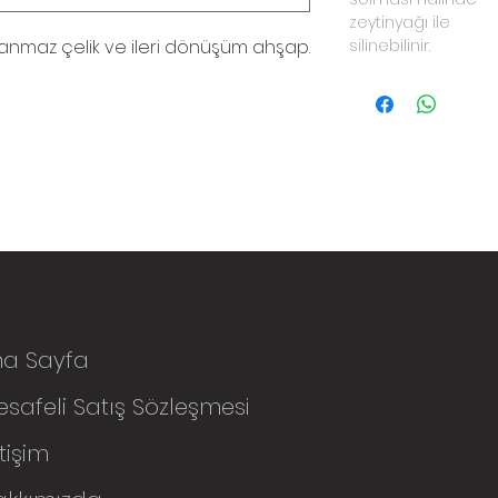
zeytinyağı ile
anmaz çelik ve ileri dönüşüm ahşap.
silinebilinir.
na Sayfa
safeli Satış Sözleşmesi
etişim