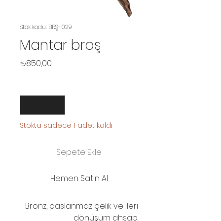
Stok kodu: BRŞ-029
Mantar broş
Fiyat
₺850,00
Adet
*
Stokta sadece 1 adet kaldı
Sepete Ekle
Hemen Satın Al
Bronz, paslanmaz çelik ve ileri
dönüşüm ahşap.