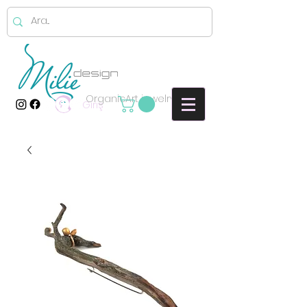
OrganicArt jewelry
Giriş