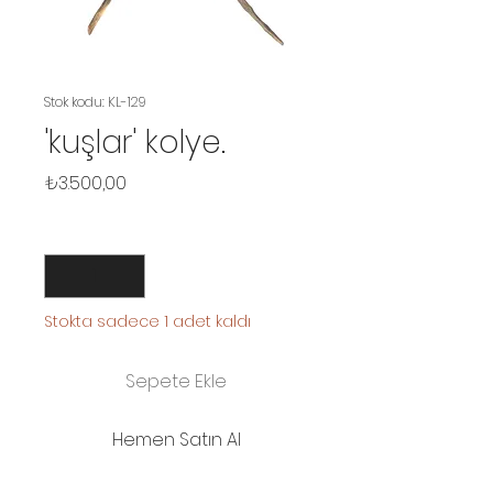
Stok kodu: KL-129
'kuşlar' kolye.
Fiyat
₺3.500,00
Adet
*
Stokta sadece 1 adet kaldı
Sepete Ekle
Hemen Satın Al