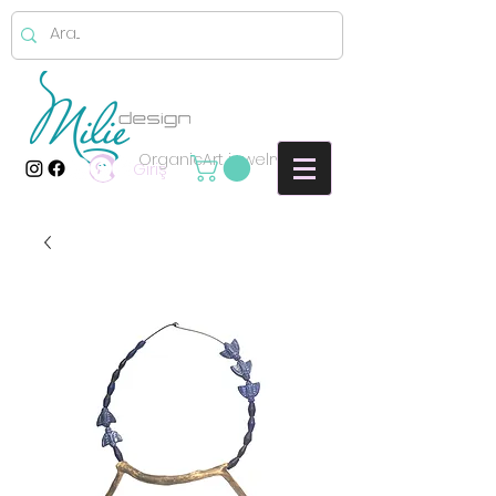
OrganicArt jewelry
Giriş