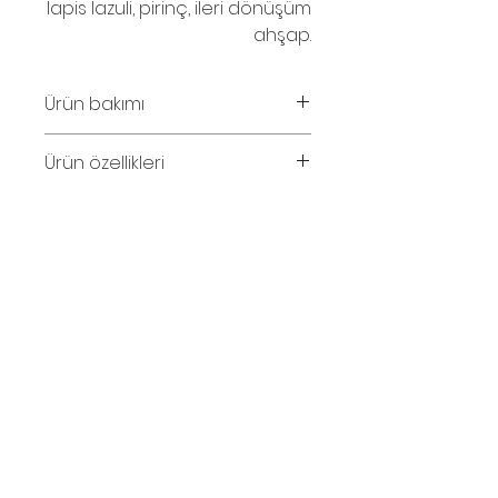
lapis lazuli, pirinç, ileri dönüşüm
ahşap.
Ürün bakımı
Parfüm ve su temasından
Ürün özellikleri
kaçınınız.
Kolye uzunluğu 56cm.
© 2016
İletişim