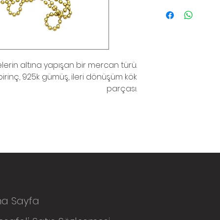
lerin altına yapışan bir mercan türü.
 pirinç, 925k gümüş, ileri dönüşüm kök
parçası.
na Sayfa