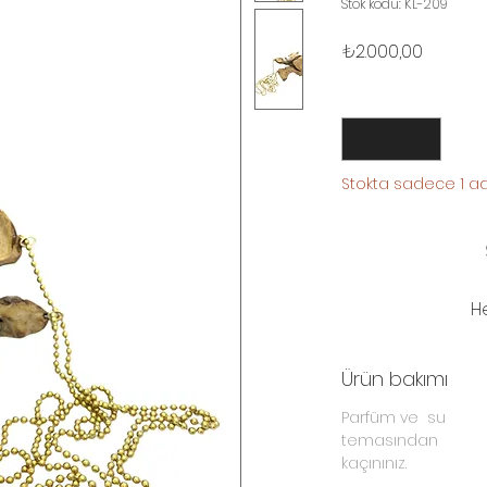
Stok kodu: KL-209
Fiyat
₺2.000,00
Adet
*
Stokta sadece 1 ad
H
Ürün bakımı
Parfüm ve su
temasından
kaçınınız.