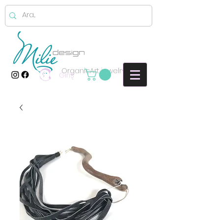
OrganicArt jewelry
Giriş