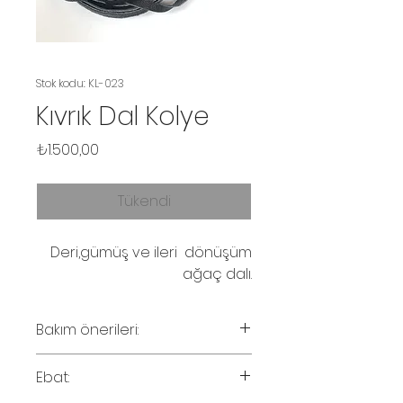
Stok kodu: KL-023
Kıvrık Dal Kolye
Fiyat
₺1.500,00
Tükendi
Deri,gümüş ve ileri dönüşüm
ağaç dalı.
Bakım önerileri:
Parfüm ve su temasından
Ebat:
kaçınınız. Ahşabın solması
halinde zeytinyağ ile silinebilinir.