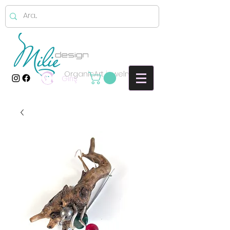
OrganicArt jewelry
Giriş