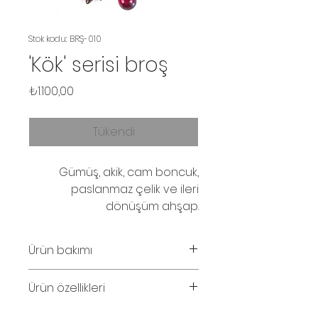
Stok kodu: BRŞ-010
'Kök' serisi broş
Fiyat
₺1.100,00
Tükendi
Gümüş, akik, cam boncuk,
paslanmaz çelik ve ileri
dönüşüm ahşap.
Ürün bakımı
Parfüm ve su temasından
Ürün özellikleri
kaçınınız. Ahşabın solması
halinde zeytinyağı ile silinebilinir.
Boy: 10cm En: 4cm