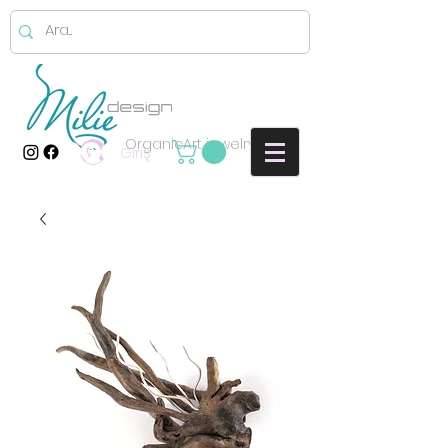
OrganicArt jewelry
Giriş