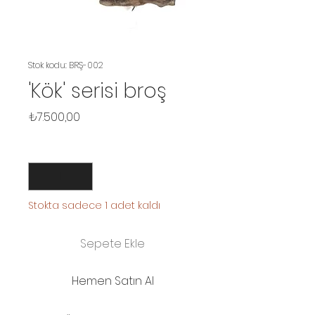
Stok kodu: BRŞ-002
'Kök' serisi broş
Fiyat
₺7.500,00
Adet
*
Stokta sadece 1 adet kaldı
Sepete Ekle
Hemen Satın Al