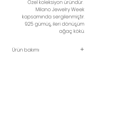
Özel koleksiyon üründür.
Milano Jewelry Week
kapsamında sergilenmiştir.
925 gümüş, ileri dönüşüm
ağaç kökü.
Ürün bakımı
Parfüm ve su temasından
kaçınınız. Ahşabın solması
halinde zeytinyağı ile silinebilinir.
© 2016
İletişim