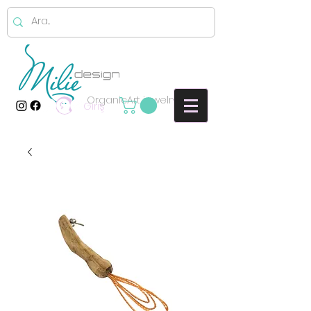
OrganicArt jewelry
Giriş