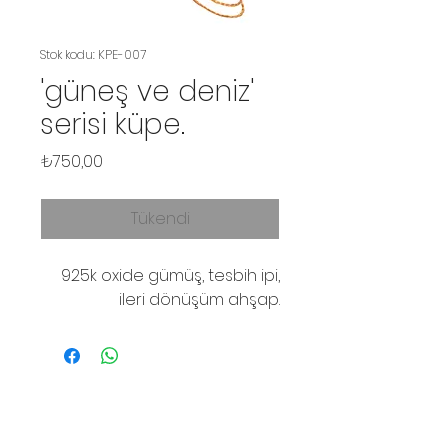
Stok kodu: KPE-007
'güneş ve deniz'
serisi küpe.
Fiyat
₺750,00
Tükendi
925k oxide gümüş, tesbih ipi,
ileri dönüşüm ahşap.
© 2016