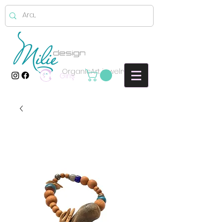
OrganicArt jewelry
Giriş