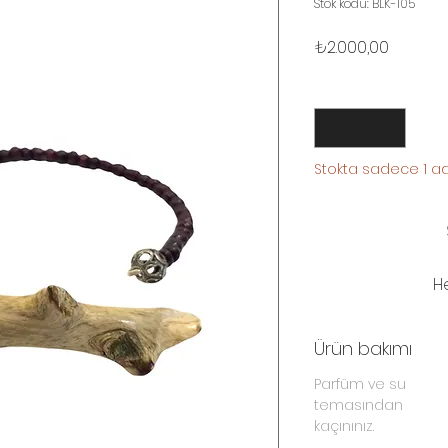
Stok kodu: BLK-105
Fiyat
₺2.000,00
Adet
*
Stokta sadece 1 ad
H
Ürün bakımı
Parfüm ve su
temasından
kaçınınız.