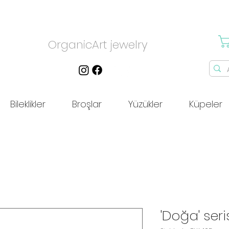
OrganicArt jewelry
Bileklikler
Broşlar
Yüzükler
Küpeler
'Doğa' seris