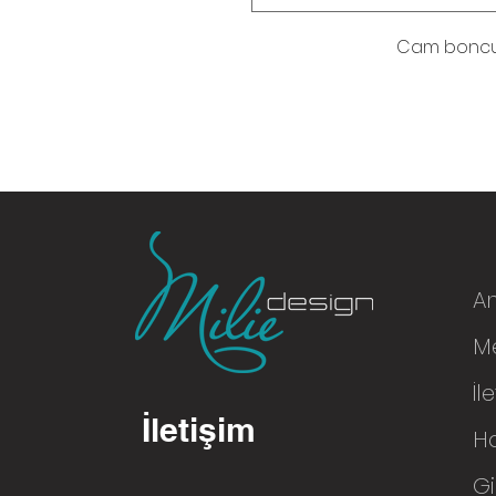
Cam boncuk
A
Me
© 2016
İl
İletişim
H
Gi