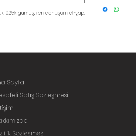
, 925k gümüş, ileri dönüşüm ahşap.
na Sayfa
safeli Satış Sözleşmesi
etişim
akkımızda
zlilik Sözleşmesi