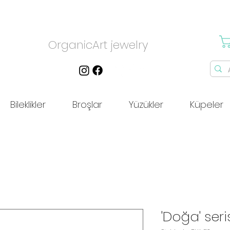
OrganicArt jewelry
Bileklikler
Broşlar
Yüzükler
Küpeler
'Doğa' serisi