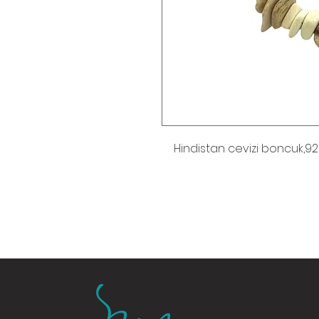
Hindistan cevizi boncuk,92