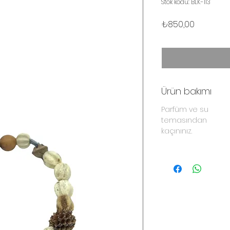
Stok kodu: BLK-113
Fiyat
₺850,00
Ürün bakımı
Parfüm ve su
temasından
kaçınınız.