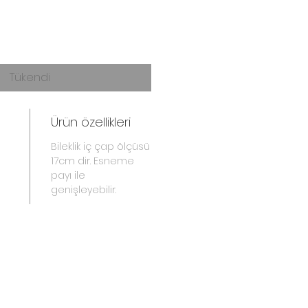
Tükendi
Ürün özellikleri
Bileklik iç çap ölçüsü
17cm dir. Esneme
payı ile
genişleyebilir.