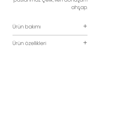
ahşap.
Ürün bakımı
Parfüm ve su temasından
Ürün özellikleri
kaçınınız.
Kolye uzunluğu 55cm.
© 2016
İletişim