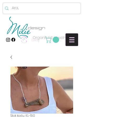
OrganicArt jewelry
Giriş
Stok kodu: KL-190