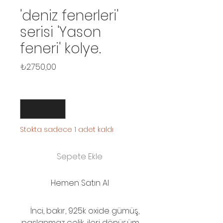
'deniz fenerleri'
serisi 'Yason
feneri' kolye.
Fiyat
₺2.750,00
Adet
*
Stokta sadece 1 adet kaldı
Sepete Ekle
Hemen Satın Al
İnci, bakır, 925k oxide gümüş,
paslanmaz çelik, ileri dönüşüm