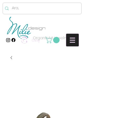
OrganicArt jewelry
Giriş