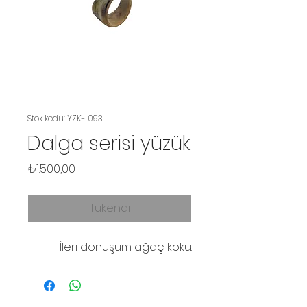
Stok kodu: YZK- 093
Dalga serisi yüzük
Fiyat
₺1.500,00
Tükendi
İleri dönüşüm ağaç kökü.