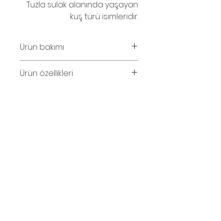
Tuzla sulak alanında yaşayan
kuş türü isimleridir.
Ürün bakımı
Parfüm ve su temasından
Ürün özellikleri
kaçınınız. Ahşabın solması
halinde zeytinyağı ile silinebilinir.
Kolye uzunluğu 51cm.
© 2016
İletişim