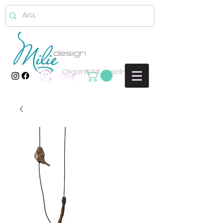
OrganicArt jewelry
Giriş