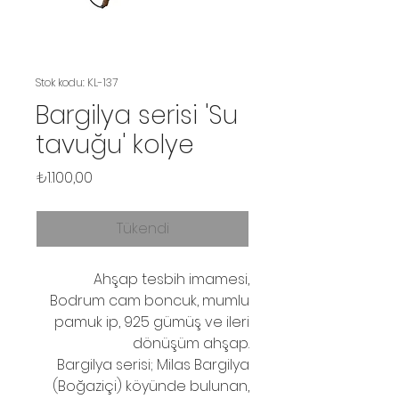
Stok kodu: KL-137
Bargilya serisi 'Su
tavuğu' kolye
Fiyat
₺1.100,00
Tükendi
Ahşap tesbih imamesi,
Bodrum cam boncuk, mumlu
pamuk ip, 925 gümüş ve ileri
dönüşüm ahşap.
Bargilya serisi; Milas Bargilya
(Boğaziçi) köyünde bulunan,