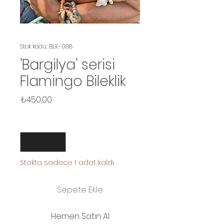
Stok kodu: BLK-088
'Bargilya' serisi
Flamingo Bileklik
Fiyat
₺450,00
Adet
*
Stokta sadece 1 adet kaldı
Sepete Ekle
Hemen Satın Al