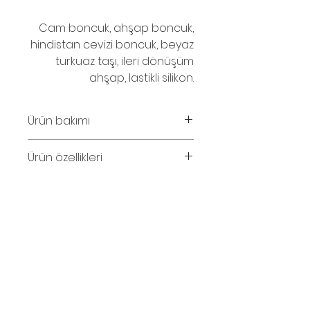
Cam boncuk, ahşap boncuk,
hindistan cevizi boncuk, beyaz
turkuaz taşı, ileri dönüşüm
ahşap, lastikli silikon.
Ürün bakımı
Parfüm ve su temasından
Ürün özellikleri
kaçınınız.
Bileklik iç çapı 14-15cm.
Esneyebilileceği için genişliği
artabilir.
© 2016