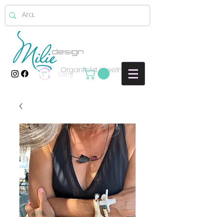
OrganicArt jewelry
Giriş