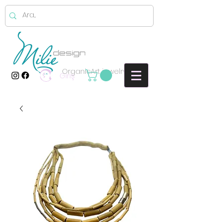
OrganicArt jewelry
Giriş