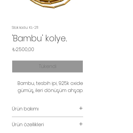
Stok kodu: KL-211
'Bambu' kolye.
Fiyat
₺2.500,00
Tükendi
Bambu, tesbih ipi, 925k oxide
gümüş, ileri dönüşüm ahşap.
Ürün bakımı
Parfüm ve su temasından
Ürün özellikleri
kaçınınız.