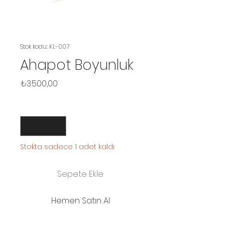
Stok kodu: KL-007
Ahapot Boyunluk
Fiyat
₺3.500,00
Adet
*
Stokta sadece 1 adet kaldı
Sepete Ekle
Hemen Satın Al