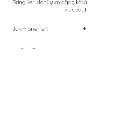
Pirinç, ileri dönüşüm ağaç kökü
ve sedef.
Bakım önerileri:
Parfüm ve su temasından
kaçıınınız.Ahşabın solması
durumunda, zeytinyağ ile
silinebilir.
© 2016
İletişim
Boğaziçi Mahallesi
Yazlık Siteler Cad No: 32