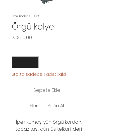
Stok kodu: KL-039
Örgü kolye
Fiyat
₺1.350,00
Adet
*
Stokta sadece 1 adet kaldı
Sepete Ekle
Hemen Satın Al
İpek kumaş, yün örgü kordon,
topaz taşı, gümüş telkari; deri