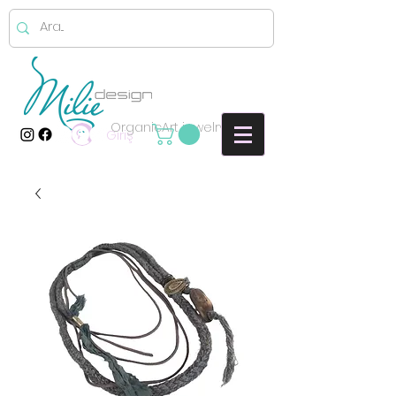
OrganicArt jewelry
Giriş