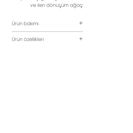
ve ileri dönüşüm ağaç.
Ürün bakımı
Parfüm ve su temasından
Ürün özellikleri
kaçınınız.Ahşabın solması halinde
zeytinyağı ile silinebilinir.
Kolyenin iç çevre uzunluğu: 85cm
© 2016
İletişim