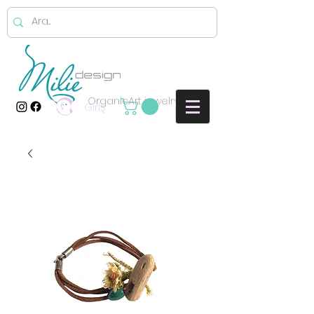
OrganicArt jewelry
Giriş