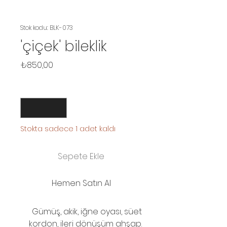
Stok kodu: BLK-073
'çiçek' bileklik
Fiyat
₺850,00
Adet
*
Stokta sadece 1 adet kaldı
Sepete Ekle
Hemen Satın Al
Gümüş, akik, iğne oyası, süet
kordon, ileri dönüşüm ahşap.