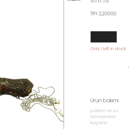
SKU: KL-239
Price
TRY 2,200.00
Quantity
*
Only 1 left in stock
Ürün bakımı
parfüm ve su
temasından
kaçınınız.