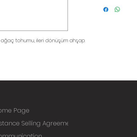
, ağaç tohumu, ileri dönüşüm ahşap.
ome Page
stance Selling Agreement
ommunication