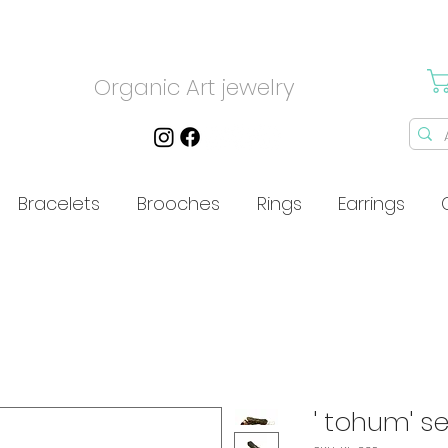
Organic Art jewelry
Bracelets
Brooches
Rings
Earrings
' tohum' ser