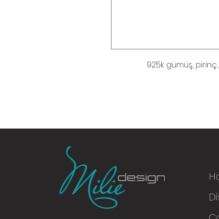
925k gümüş, pirinç
H
Di
© 2016
C