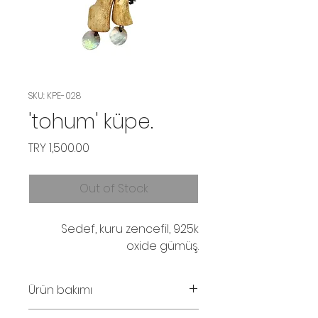
SKU: KPE-028
'tohum' küpe.
Price
TRY 1,500.00
Out of Stock
Sedef, kuru zencefil, 925k
oxide gümüş.
Ürün bakımı
Parfüm ve su temasından