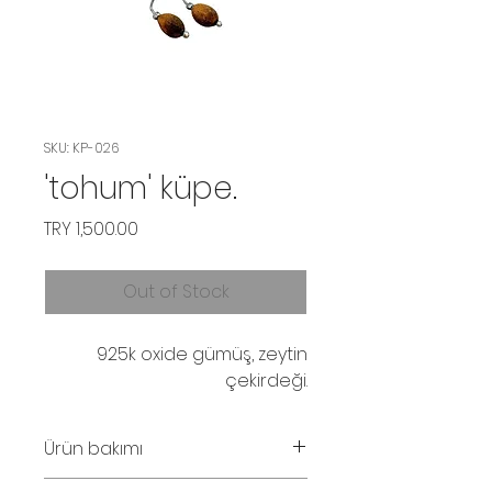
SKU: KP-026
'tohum' küpe.
Price
TRY 1,500.00
Out of Stock
925k oxide gümüş, zeytin
çekirdeği.
Ürün bakımı
Parfüm ve su temasından