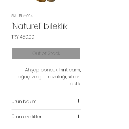
SKU: BLK-094
'Naturel' bileklik
Price
TRY 450.00
Out of Stock
Ahşap boncuk, hint camı,
ağaç ve çalı kozalağı, silikon
lastik.
Ürün bakımı
Parfüm ve su temasından
Ürün özellikleri
kaçınınız.
Bileklik iç çapı 16cm. Silikon lastik