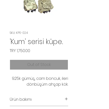
SKU: KPE-024
'Kum' serisi küpe.
Price
TRY 1,750.00
Out of Stock
925k gümüş, cam boncuk, ileri
dönbüşüm ahşap kök.
Ürün bakımı
Parfüm ve su temasından