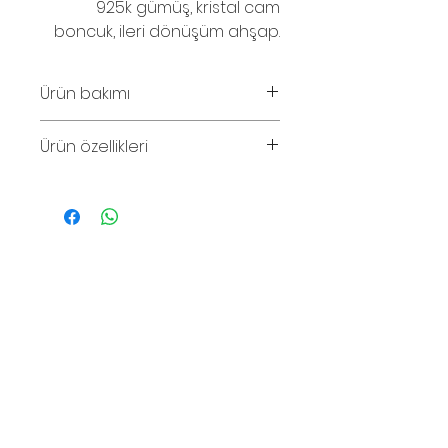
925k gümüş, kristal cam
boncuk, ileri dönüşüm ahşap.
Ürün bakımı
Parfüm ve su temasından
Ürün özellikleri
kaçınınız.
Küpe uzunluğu 3.5cm, genişliği
1.5cm.
© 2016
Comm