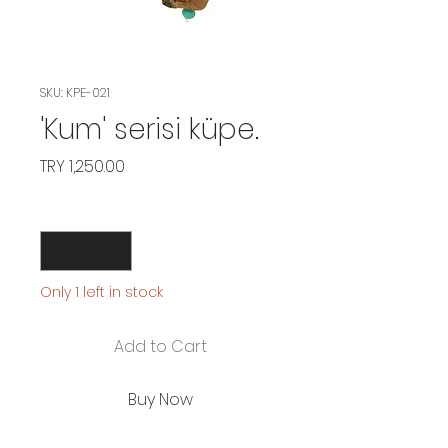
SKU: KPE-021
'Kum' serisi küpe.
Price
TRY 1,250.00
Quantity
*
Only 1 left in stock
Add to Cart
Buy Now