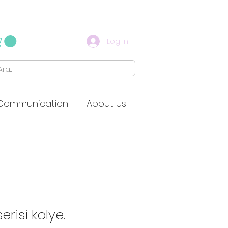
Log In
Communication
About Us
erisi kolye.