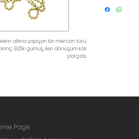
lerin altına yapışan bir mercan türü.
 pirinç, 925k gümüş, ileri dönüşüm kök
parçası.
ome Page