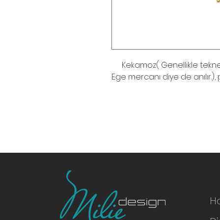
Kekamoz( Genellikle tekne
Ege mercanı diye de anılır.),
H