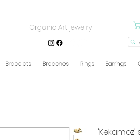
Organic Art jewelry
Bracelets
Brooches
Rings
Earrings
'Kekamoz' s