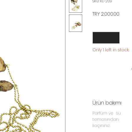
SKU: KL-209
Price
TRY 2,000.00
Quantity
*
Only 1 left in stock
Ürün bakımı
Parfüm ve su
temasından
kaçınınız.