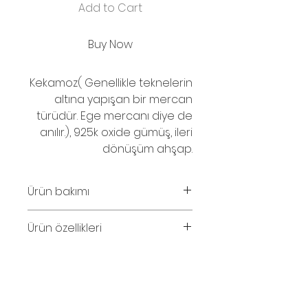
Add to Cart
Buy Now
Kekamoz( Genellikle teknelerin
altına yapışan bir mercan
türüdür. Ege mercanı diye de
anılır.), 925k oxide gümüş, ileri
dönüşüm ahşap.
Ürün bakımı
Parfüm ve su temasından
Ürün özellikleri
kaçınınız.
Bileklik iç çap ölçüsü 18cm(kapalı
iken), açık kullanılırsa daha
genişleme payı vardır.