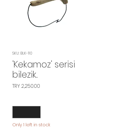
SKU: BLK-110
'Kekamoz' serisi
bilezik.
Price
TRY 2,250.00
Quantity
*
Only 1 left in stock