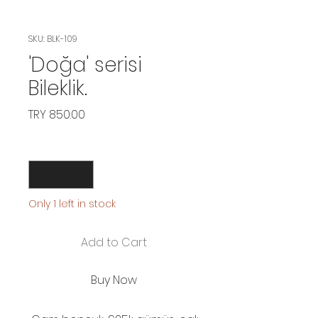
SKU: BLK-109
'Doğa' serisi
Bileklik.
Price
TRY 850.00
Quantity
*
Only 1 left in stock
Add to Cart
Buy Now