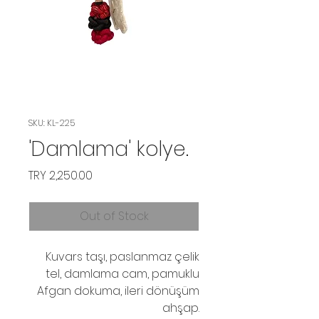
SKU: KL-225
'Damlama' kolye.
Price
TRY 2,250.00
Out of Stock
Kuvars taşı, paslanmaz çelik
tel, damlama cam, pamuklu
Afgan dokuma, ileri dönüşüm
ahşap.