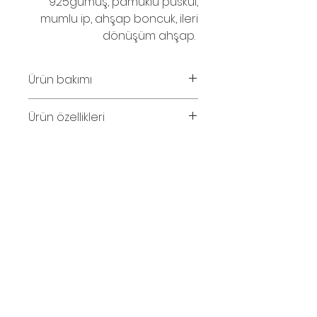
925gümüş, pamuklu püskül,
mumlu ip, ahşap boncuk, ileri
dönüşüm ahşap.
Ürün bakımı
Parfüm ve su temasından
Ürün özellikleri
kaçınınız.
Kolye uzunluğu 93cm.
© 2016
İletişim