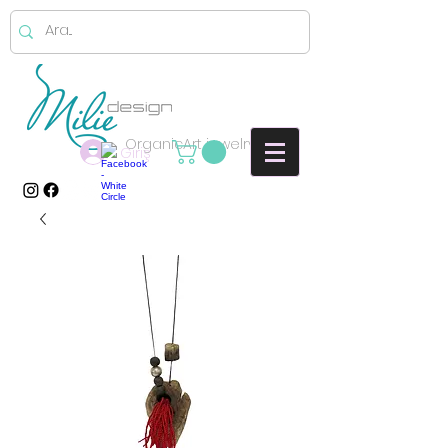
OrganicArt jewelry
Giriş