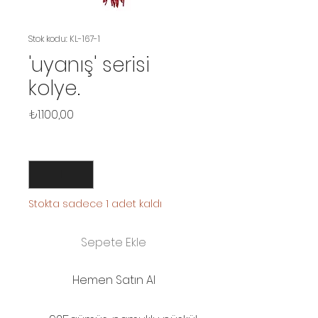
Stok kodu: KL-167-1
'uyanış' serisi
kolye.
Fiyat
₺1.100,00
Adet
*
Stokta sadece 1 adet kaldı
Sepete Ekle
Hemen Satın Al