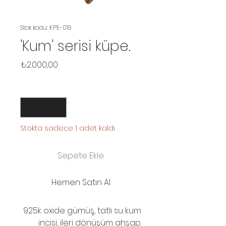
Stok kodu: KPE-019
'Kum' serisi küpe.
Fiyat
₺2.000,00
Adet
*
Stokta sadece 1 adet kaldı
Sepete Ekle
Hemen Satın Al
925k oxide gümüş, tatlı su kum
incisi, ileri dönüşüm ahşap.