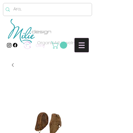
OrganicArt jewelry
Giriş